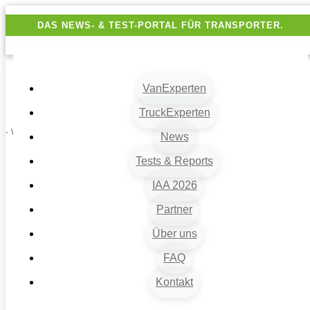
DAS NEWS- & TEST-PORTAL FÜR TRANSPORTER.
VanExperten
TruckExperten
- Werbung -
News
Tests & Reports
IAA 2026
Partner
Über uns
FAQ
Kontakt