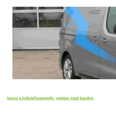
Iveco eJolly/eSuperjolly: mieten statt kaufen