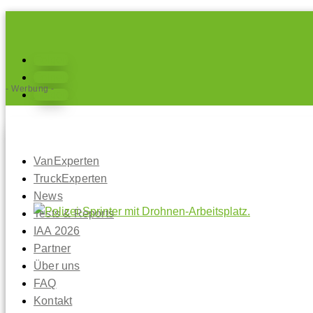
Folgen
Folgen
- Werbung -
Folgen
VanExperten
TruckExperten
News
Tests & Reports
IAA 2026
Partner
Über uns
FAQ
Kontakt