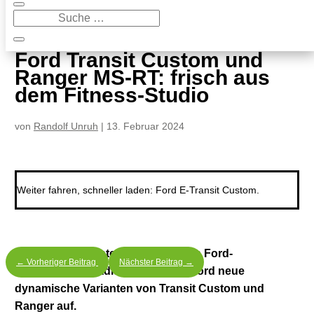
9
Ford Transit Custom und Ranger MS-RT: frisch aus dem Fitness-Studio
Ford Transit Custom und
Ranger MS-RT: frisch aus
dem Fitness-Studio
von
Randolf Unruh
|
13. Februar 2024
Weiter fahren, schneller laden: Ford E-Transit Custom.
Sportliche Varianten haben bei den Ford-
←
Vorheriger Beitrag
Nächster Beitrag
→
Transportern Tradition. Jetzt legt Ford neue
dynamische Varianten von Transit Custom und
Ranger auf.