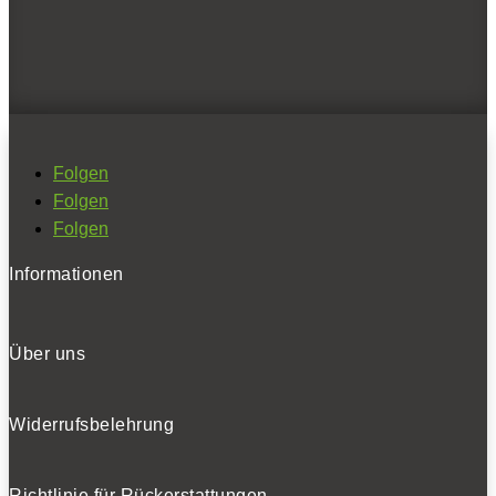
Fahrmaschine
Parallelmodell der Ford Ranger ist der VW Amarok. Ein
Klick führt zum Test:
Experten-Test VW Amarok: Das blaue Wunder?
Folgen
Folgen
0
Folgen
Informationen
Über uns
Transporter fürs Herz: Ford Ranger MS-RT und Ford Transit
Widerrufsbelehrung
Custom MS-RT.
Richtlinie für Rückerstattungen