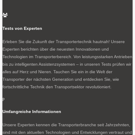
Achtgang-Automatikgetriebe und Allradantrieb zur
Verfügung.

Ford Ranger MS-RT: ein Raptor für die Straße
Tests von Experten
Der neue Ranger MS-RT ist das Pendant für die Straße
Erleben Sie die Zukunft der Transportertechnik hautnah! Unsere
zum heißen Ranger Raptor mit seinen faszinierenden
Experten berichten über die neuesten Innovationen und
Gelände-Eigenschaften. Auch der Ranger MS-RT trägt
Technologien im Transporterbereich. Von leistungsstarken Antrieben
den Nerz nach außen. Da wären ein Waben-Kühlergrill,
bis zu intelligenten Assistenzsystemen – in unseren Tests prüfen wir
Frontsplitter, Radlauf-Verbreiterungen, Seitenschweller,
alles auf Herz und Nieren. Tauchen Sie ein in die Welt der
eine Heckschürze mit Diffusor, ein Leitwerk auf dem
Transporter der nächsten Generation und entdecken Sie, wie
Dach und ein Spoiler auf der Heckklappe. Das Fahrwerk
fortschrittliche Technik den Transportsektor revolutioniert.
ist um 40 Millimeter tiefergelegt und neu abgestimmt. 21-
Zoll-Leichtmetallräder mit Diamantschliff und Räder der
p
Größe 275/45 R 21 verbreitern die Spur.
Umfangreiche Informationen
Innen empfangen die Besatzung Sportsitze mit
ausgeprägtem Seitenwangen, ein beheiztes
Unsere Experten kennen die Transporterbranche seit Jahrzehnten,
Sportlenkrad mit Griffmulden und blaue Ziernähte. Der
sind mit den aktuellen Technologien und Entwicklungen vertraut und