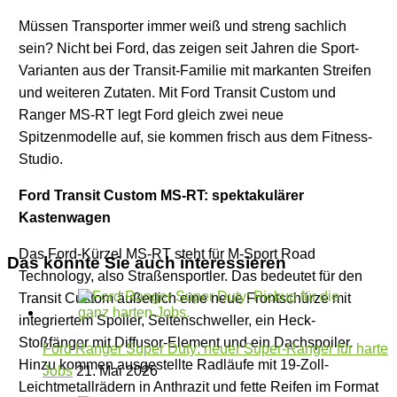
Müssen Transporter immer weiß und streng sachlich
sein? Nicht bei Ford, das zeigen seit Jahren die Sport-
Varianten aus der Transit-Familie mit markanten Streifen
und weiteren Zutaten. Mit Ford Transit Custom und
Ranger MS-RT legt Ford gleich zwei neue
Spitzenmodelle auf, sie kommen frisch aus dem Fitness-
Studio.
Ford Transit Custom MS-RT: spektakulärer
Kastenwagen
Das Ford-Kürzel MS-RT steht für M-Sport Road
Das könnte Sie auch interessieren
Technology, also Straßensportler. Das bedeutet für den
Transit Custom äußerlich eine neue Frontschürze mit
integriertem Spoiler, Seitenschweller, ein Heck-
Stoßfänger mit Diffusor-Element und ein Dachspoiler.
Ford Ranger Super Duty: neuer Super-Ranger für harte
Hinzu kommen ausgestellte Radläufe mit 19-Zoll-
Jobs
21. Mai 2026
Leichtmetallrädern in Anthrazit und fette Reifen im Format