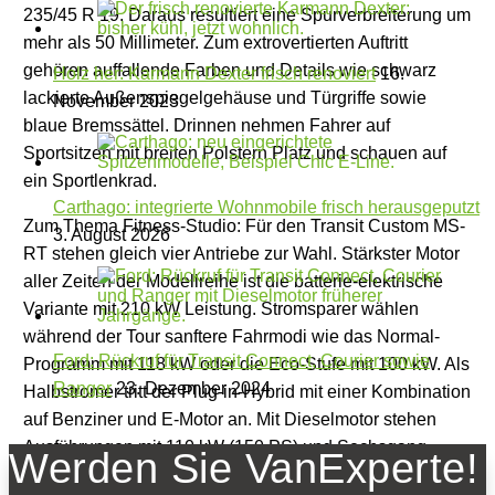
235/45 R 19. Daraus resultiert eine Spurverbreiterung um
mehr als 50 Millimeter. Zum extrovertierten Auftritt
gehören auffallende Farben und Details wie schwarz
Holz her: Karmann Dexter frisch renoviert
16.
lackierte Außenspiegelgehäuse und Türgriffe sowie
November 2023
blaue Bremssättel. Drinnen nehmen Fahrer auf
Sportsitzen mit breiten Polstern Platz und schauen auf
ein Sportlenkrad.
Carthago: integrierte Wohnmobile frisch herausgeputzt
Zum Thema Fitness-Studio: Für den Transit Custom MS-
3. August 2026
RT stehen gleich vier Antriebe zur Wahl. Stärkster Motor
aller Zeiten der Modellreihe ist die batterie-elektrische
Variante mit 210 kW Leistung. Stromsparer wählen
während der Tour sanftere Fahrmodi wie das Normal-
Ford: Rückruf für Transit Connect, Courier sowie
Programm mit 118 kW oder die Eco-Stufe mit 100 kW. Als
Ranger
23. Dezember 2024
Halbstromer tritt der Plug-in-Hybrid mit einer Kombination
auf Benziner und E-Motor an. Mit Dieselmotor stehen
Ausführungen mit 110 kW (150 PS) und Sechsgang-
Werden Sie VanExperte!
Schaltgetriebe und 125 kW Leistung in Koppelung mit