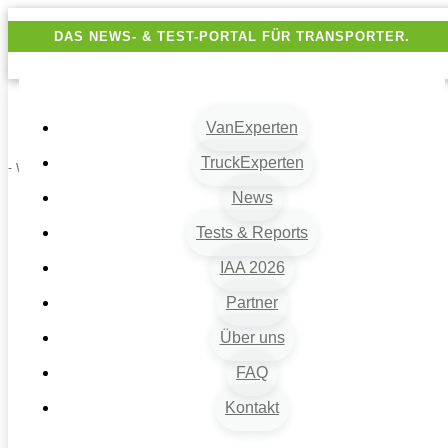
DAS NEWS- & TEST-PORTAL FÜR TRANSPORTER.
VanExperten
TruckExperten
- Werbung -
News
Tests & Reports
IAA 2026
Partner
Über uns
VanExperten
9
FAQ
Beiträge
Kontakt
9
Van-News