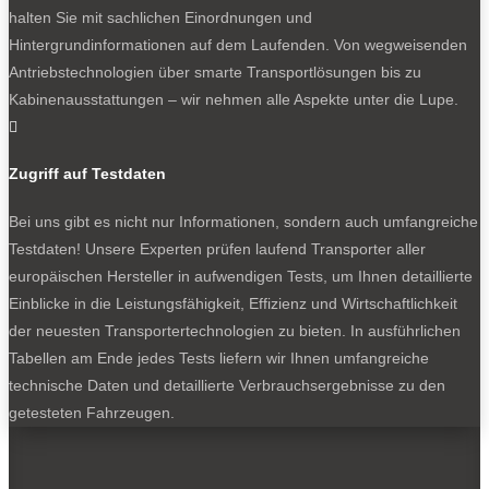
Fahrer kommandiert einen Dreiliter-Turbodiesel mit einer
halten Sie mit sachlichen Einordnungen und
Leistung von 177 kW (240 PS) und einem mächtigen
Hintergrundinformationen auf dem Laufenden. Von wegweisenden
Drehmoment von 600 Nm. Die beachtliche Kraft wird
Antriebstechnologien über smarte Transportlösungen bis zu
über ein Zehngang-Automatikgetriebe auf einen
Kabinenausstattungen – wir nehmen alle Aspekte unter die Lupe.
Allradantrieb übertragen. Trotz des Spektakels bleiben

grundsätzliche Eigenschaften des Ranger unverändert,
zum Beispiel die Anhängelast von 3,5 Tonnen. An
Zugriff auf Testdaten
Fitness fehlt es also nicht.
Bei uns gibt es nicht nur Informationen, sondern auch umfangreiche
Sowohl der Ford Transit Custom MS-RT als auch der
Testdaten! Unsere Experten prüfen laufend Transporter aller
Ranger MS-RT sollen in Kürze bestellbar sein und ab
europäischen Hersteller in aufwendigen Tests, um Ihnen detaillierte
Mitte des Jahres ausgeliefert werden. Ford will sie in
Einblicke in die Leistungsfähigkeit, Effizienz und Wirtschaftlichkeit
limitierter Stückzahl auflegen.
der neuesten Transportertechnologien zu bieten. In ausführlichen
Tabellen am Ende jedes Tests liefern wir Ihnen umfangreiche
Sie interessieren sich für den klassischen Ford Transit
technische Daten und detaillierte Verbrauchsergebnisse zu den
Custom? Hier geht’s zum Experten-Test:
getesteten Fahrzeugen.
Experten-Test: neuer Ford Transit Custom
So fährt sich der spektakuläre Ford Ranger Raptor:
Experten-Probefahrt: Ford Ranger Raptor, die