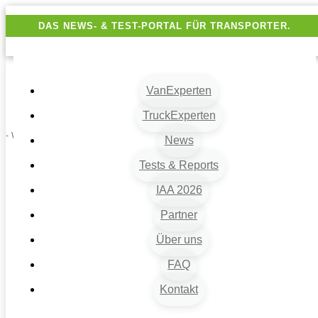
DAS NEWS- & TEST-PORTAL FÜR TRANSPORTER.
VanExperten
TruckExperten
- Werbung -
News
Tests & Reports
IAA 2026
Partner
Über uns
FAQ
Kontakt