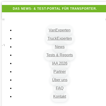
DAS NEWS- & TEST-PORTAL FÜR TRANSPORTER.
VanExperten
TruckExperten
- Werbung -
News
Tests & Reports
IAA 2026
Partner
Über uns
FAQ
Kontakt